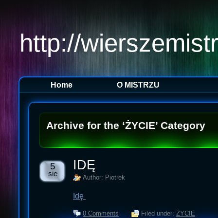
http://wierszemist
Home
O MISTRZU
Archive for the ‘ŻYCIE’ Category
IDĘ
5
sie
Author: Piotrek
Idę
0 Comments
Filed under:
ŻYCIE