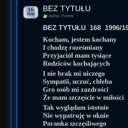
BEZ TYTUŁU
16
mar
Author: Piotrek
BEZ TYTUŁU
168 1996/1
Kocham, jestem kochany
I chodzę roześmiany
Przyjaciół mam tysiące
Rodziców kochających
I nie brak mi niczego
Sympatii, uczuć, chleba
Gro osób mi zazdrości
Że mam szczęście w miłości
Tak wyglądam istotnie
Nie wypatruję w oknie
Poranka szczęśliwego