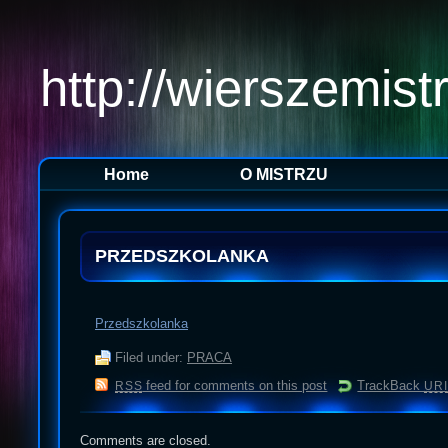
http://wierszemist
Home
O MISTRZU
PRZEDSZKOLANKA
Przedszkolanka
Filed under:
PRACA
feed for comments on this post
TrackBack
RSS
URI
Comments are closed.