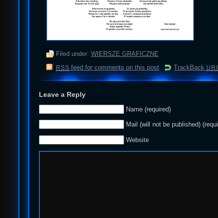
Filed under:
WIERSZE GRAFICZNE
feed for comments on this post
TrackBack
RSS
URI
Leave a Reply
Name (required)
Mail (will not be published) (requ
Website